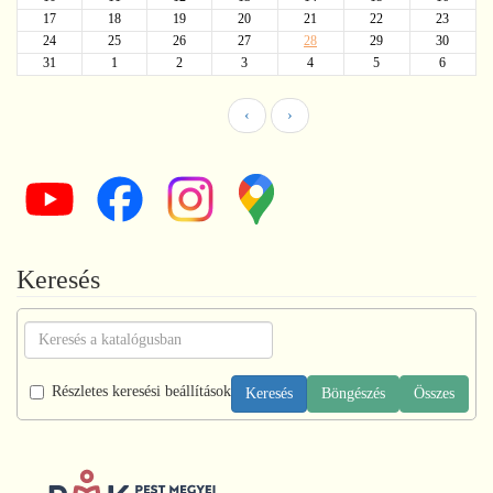
17
18
19
20
21
22
23
24
25
26
27
28
29
30
31
1
2
3
4
5
6
‹
›
Keresés
Részletes keresési beállítások