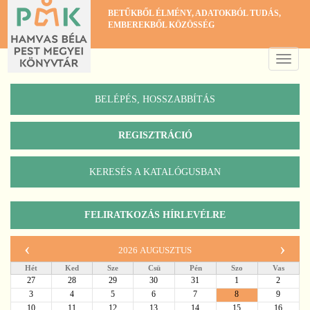
Ugrás
BETŰKBŐL ÉLMÉNY, ADATOKBÓL TUDÁS,
a
EMBEREKBŐL KÖZÖSSÉG
tartalomra
Toggle
naviga
BELÉPÉS, HOSSZABBÍTÁS
REGISZTRÁCIÓ
KERESÉS A KATALÓGUSBAN
Katalógus
FELIRATKOZÁS HÍRLEVÉLRE
‹
›
2026 augusztus
Hét
Ked
Sze
Csü
Pén
Szo
Vas
27
28
29
30
31
1
2
3
4
5
6
7
8
9
10
11
12
13
14
15
16