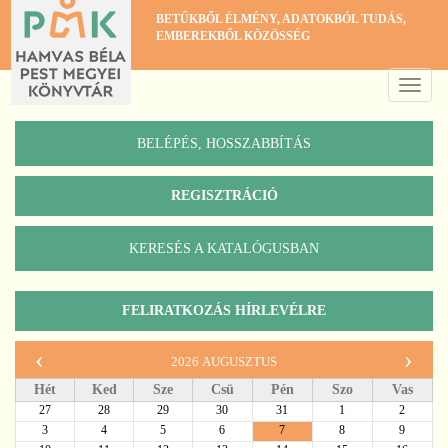
Ugrás
BETŰKBŐL ÉLMÉNY, ADATOKBÓL TUDÁS,
a
EMBEREKBŐL KÖZÖSSÉG
tartalomra
Toggle
naviga
BELÉPÉS, HOSSZABBÍTÁS
REGISZTRÁCIÓ
KERESÉS A KATALÓGUSBAN
Katalógus
FELIRATKOZÁS HÍRLEVÉLRE
‹
›
2026 augusztus
Hét
Ked
Sze
Csü
Pén
Szo
Vas
27
28
29
30
31
1
2
3
4
5
6
7
8
9