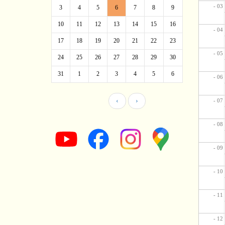
- 03
3
4
5
6
7
8
9
10
11
12
13
14
15
16
- 04
17
18
19
20
21
22
23
- 05
24
25
26
27
28
29
30
31
1
2
3
4
5
6
- 06
‹
›
- 07
- 08
- 09
- 10
- 11
- 12