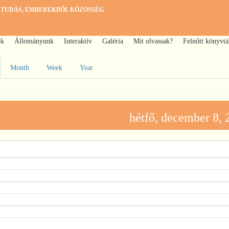
 TUDÁS, EMBEREKBŐL KÖZÖSSÉG
ok
Állományunk
Interaktív
Galéria
Mit olvassak?
Felnőtt könyvtá
Month
Week
Year
dleges
k
hétfő, december 8, 