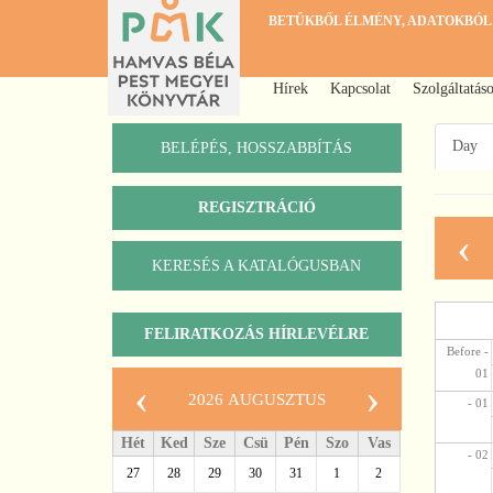
Ugrás
BETŰKBŐL ÉLMÉNY, ADATOKBÓL
a
tartalomra
Hírek
Kapcsolat
Szolgáltatás
Főmenü
Day
BELÉPÉS, HOSSZABBÍTÁS
Első
füle
REGISZTRÁCIÓ
‹
KERESÉS A KATALÓGUSBAN
Katalógus
FELIRATKOZÁS HÍRLEVÉLRE
Before -
01
‹
›
2026 augusztus
- 01
Hét
Ked
Sze
Csü
Pén
Szo
Vas
- 02
27
28
29
30
31
1
2