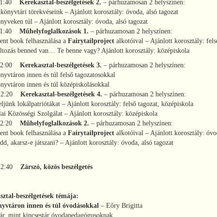
 11:40
Kerekasztal-beszélgetések 2.
– párhuzamosan 2 helyszínen:
nyvtári törekvéseink – Ajánlott korosztály: óvoda, alsó tagozat
veken túl – Ajánlott korosztály: óvoda, alsó tagozat
 11:40
Műhelyfoglalkozások 1.
– párhuzamosan 2 helyszínen:
ent book felhasználása a
Fairytailproject
alkotóival – Ajánlott korosztály: fel
tozás benned van… Te benne vagy? Ajánlott korosztály: középiskola
 12:00
Kerekasztal-beszélgetések 3.
– párhuzamosan 2 helyszínen:
vtáron innen és túl felső tagozatosokkal
yvtáron innen és túl középiskolásokkal
 12:20
Kerekasztal-beszélgetések 4.
– párhuzamosan 2 helyszínen:
ünk lokálpatriótákat – Ajánlott korosztály: felső tagozat, középiskola
i Közösségi Szolgálat – Ajánlott korosztály: középiskola
 12:20
Műhelyfoglalkozások 2.
– párhuzamosan 2 helyszínen:
ent book felhasználása a
Fairytailproject
alkotóival – Ajánlott korosztály: óvo
 akarsz-e játszani? – Ajánlott korosztály: óvoda, alsó tagozat
 12:40
Zárszó, közös beszélgetés
sztal-beszélgetések témája:
yvtáron innen és túl óvodásokkal
– Eőry Brigitta
ár, mint kincsestár óvodapedagógusoknak.