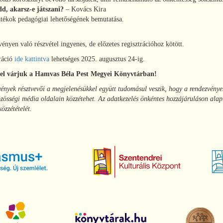
, akarsz-e játszani?
– Kovács Kira
átékok pedagógiai lehetőségének bemutatása.
ényen való részvétel ingyenes, de előzetes regisztrációhoz kötött.
ráció
ide kattintva
lehetséges 2025. augusztus 24-ig.
tel várjuk a Hamvas Béla Pest Megyei Könyvtárban!
ények résztvevői a megjelenésükkel együtt tudomásul veszik, hogy a rendezvények
zösségi média oldalain közzétehet. Az adatkezelés önkéntes hozzájáruláson alapul
özzétételét.