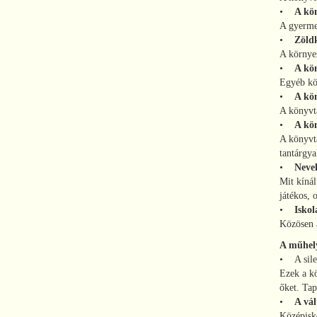
•
A kön
A gyermek
•
Zöldk
A környez
•
A kö
Egyéb kö
•
A kön
A könyvtá
•
A kön
A könyvtá
tantárgya
•
Nevel
Mit kínál
játékos, 
•
Iskol
Közösen a
A műhely
• A sile
Ezek a kö
őket. Tap
•
A vá
Középisko