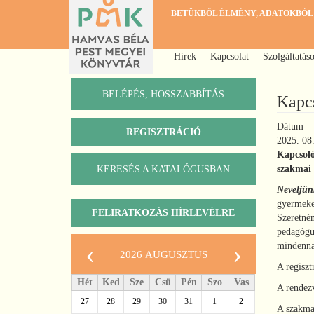
Ugrás
BETŰKBŐL ÉLMÉNY, ADATOKBÓL
a
tartalomra
Hírek
Kapcsolat
Szolgáltatás
Főmenü
BELÉPÉS, HOSSZABBÍTÁS
Kapcs
Dátum
REGISZTRÁCIÓ
2025. 08.
Kapcsoló
szakmai
KERESÉS A KATALÓGUSBAN
Katalógus
Neveljün
gyermeke
FELIRATKOZÁS HÍRLEVÉLRE
Szeretnén
pedagógu
‹
›
mindenna
2026 augusztus
A regiszt
Hét
Ked
Sze
Csü
Pén
Szo
Vas
A rendez
27
28
29
30
31
1
2
A szakma