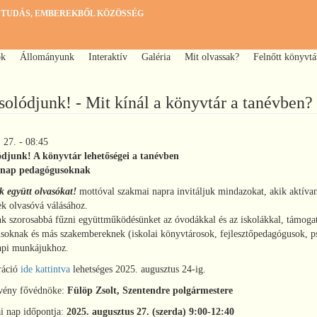
 TUDÁS, EMBEREKBŐL KÖZÖSSÉG
ok
Állományunk
Interaktív
Galéria
Mit olvassak?
Felnőtt könyvtá
olódjunk! - Mit kínál a könyvtár a tanévben?
 27. - 08:45
djunk! A könyvtár lehetőségei a tanévben
 nap pedagógusoknak
k együtt olvasókat!
mottóval szakmai napra invitáljuk mindazokat, akik aktíva
k olvasóvá válásához.
k szorosabbá fűzni együttműködésünket az óvodákkal és az iskolákkal, támogat
soknak és más szakembereknek (iskolai könyvtárosok, fejlesztőpedagógusok, p
pi munkájukhoz.
ráció
ide kattintva
lehetséges 2025. augusztus 24-ig.
vény fővédnöke:
Fülöp Zsolt, Szentendre polgármestere
i nap időpontja:
2025. augusztus 27. (szerda) 9:00-12:40