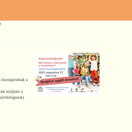
r
n hozzájárulnak a
ást nyújtani a
szichológusok)