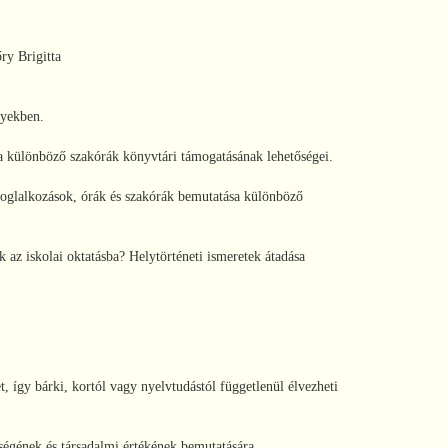
ry Brigitta
nyekben.
 a különböző szakórák könyvtári támogatásának lehetőségei.
foglalkozások, órák és szakórák bemutatása különböző
az iskolai oktatásba? Helytörténeti ismeretek átadása
t, így bárki, kortól vagy nyelvtudástól függetlenül élvezheti
ségének és társadalmi értékének bemutatására.