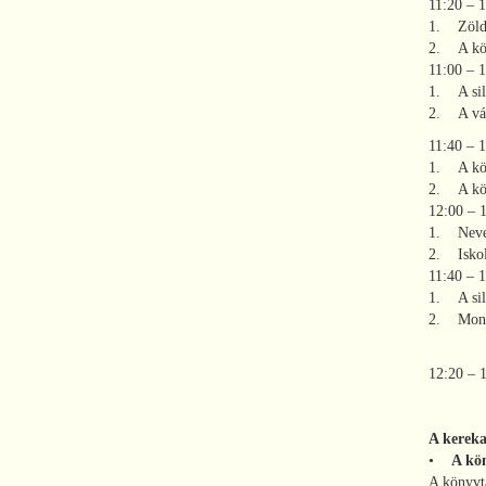
11:20 –
1. Zöldkö
2. A köny
11:00 –
1. A sil
2. A vál
11:40 –
1. A köny
2. A kön
12:00 –
1. Nevelj
2. Iskola
11:40 –
1. A sil
2. Mondd,
12:20 –
A kereka
•
A kön
A könyvt