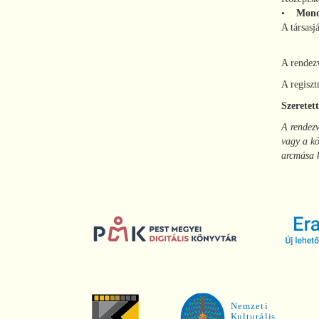
•
Mondd
A társasj
A rendezv
A regiszt
Szeretet
A rendezv
vagy a kö
arcmása k