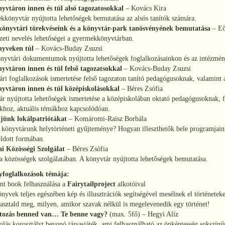
yvtáron innen és túl alsó tagozatosokkal
– Kovács Kira
könyvtár nyújtotta lehetőségek bemutatása az alsós tanítók számára.
önyvtári törekvéseink és a könyvtár-park tanösvényének bemutatása
– Eő
eti nevelés lehetőségei a gyermekkönyvtárban.
nyveken túl
– Kovács-Buday Zsuzsi
nyvtári dokumentumok nyújtotta lehetőségek foglalkozásainkon és az intézmé
yvtáron innen és túl felső tagozatsokkal
– Kovács-Buday Zsuzsi
ri foglalkozások ismertetése felső tagozaton tanító pedagógusoknak, valamint
yvtáron innen és túl középiskolásokkal
– Béres Zsófia
r nyújtotta lehetőségek ismertetése a középiskolában oktató pedagógusoknak, 
khoz, aktuális témákhoz kapcsolódóan.
jünk lokálpatriótákat
– Komáromi-Raisz Borbála
 könyvtárunk helytörténeti gyűjteménye? Hogyan illeszthetők bele programjaink 
oldott formában.
ai Közösségi Szolgálat
– Béres Zsófia
 közösségek szolgálatában. A könyvtár nyújtotta lehetőségek bemutatása.
foglalkozások témája:
nt book felhasználása a
Fairytailproject
alkotóival
nyvek teljes egészében kép és illusztrációk segítségével mesélnek el történeteke
asztald meg, milyen, amikor szavak nélkül is megelevenedik egy történet!
ltozás benned van… Te benne vagy?
(max. 5fő) – Hegyi Alíz
lás korosztályt bevonó társasjáték, ami felhasználható az önkéntesség sokszínű