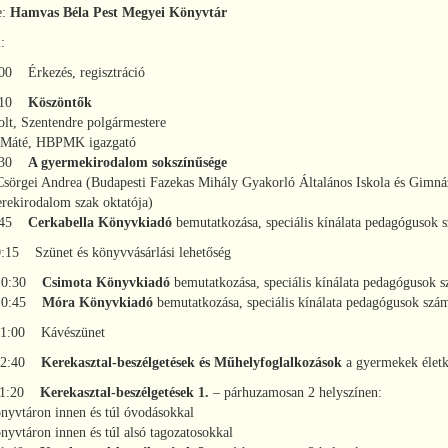
e:
Hamvas Béla Pest Megyei Könyvtár
m
:
:00 Érkezés, regisztráció
9:10
Köszöntők
lt, Szentendre polgármestere
 Máté, HBPMK igazgató
9:30
A gyermekirodalom sokszínűsége
Csörgei Andrea (Budapesti Fazekas Mihály Gyakorló Általános Iskola és Gimná
ekirodalom szak oktatója)
9:45
Cerkabella Könyvkiadó
bemutatkozása, speciális kínálata pedagógusok 
0:15 Szünet és könyvvásárlási lehetőség
 10:30
Csimota Könyvkiadó
bemutatkozása, speciális kínálata pedagógusok 
 10:45
Móra Könyvkiadó
bemutatkozása, speciális kínálata pedagógusok szá
11:00 Kávészünet
 12:40
Kerekasztal-beszélgetések és Műhelyfoglalkozások
a gyermekek életko
 11:20
Kerekasztal-beszélgetések 1.
– párhuzamosan 2 helyszínen:
yvtáron innen és túl óvodásokkal
yvtáron innen és túl alsó tagozatosokkal