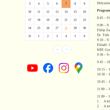
Helyszín
3
4
5
6
7
8
9
Progra
10
11
12
13
14
15
16
8:45 – 9
17
18
19
20
21
22
23
9:00 – 
24
25
26
27
28
29
30
Fülöp Zso
Dr. Tóth
31
1
2
3
4
5
6
9:10 – 
Előadó: 
‹
›
KRE Gyer
9:30 – 
9:45 – 1
10:15 –
10:30 –
10:45 – 
11:00 –
11:00 –
1. A kön
2. A kön