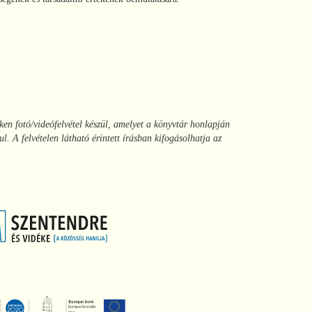
en fotó/videófelvétel készül, amelyet a könyvtár honlapján
. A felvételen látható érintett írásban kifogásolhatja az