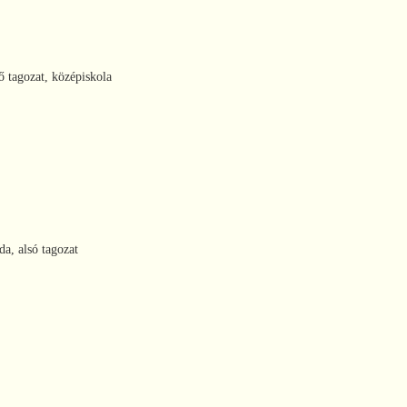
ső tagozat, középiskola
da, alsó tagozat