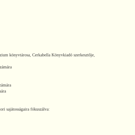
zium könyvtárosa, Cerkabella Könyvkiadó szerkesztője,
számára
számára
mára
ri sajátosságaira fókuszálva: