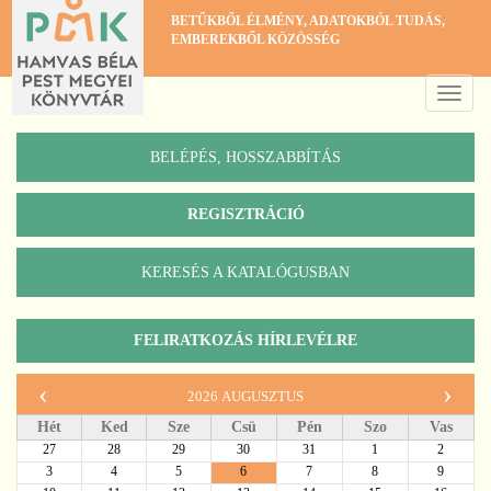
Ugrás
BETŰKBŐL ÉLMÉNY, ADATOKBÓL TUDÁS,
a
EMBEREKBŐL KÖZÖSSÉG
tartalomra
Toggle
naviga
BELÉPÉS, HOSSZABBÍTÁS
REGISZTRÁCIÓ
KERESÉS A KATALÓGUSBAN
Katalógus
FELIRATKOZÁS HÍRLEVÉLRE
‹
›
2026 augusztus
Hét
Ked
Sze
Csü
Pén
Szo
Vas
27
28
29
30
31
1
2
3
4
5
6
7
8
9