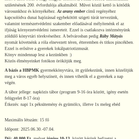
születésének 200. évfordulója alkalmából. Művei közül kettő is kötődik
városunkhoz és környékéhez.
Az arany ember
című regényéhez
kapcsolódva dunai hajózással egybekötött szigeti túrát tervezünk,
valamint természetvédelmi szakember előadásával mélyítenénk el az
ifjúság környezetvédelmi ismereteit. Ezzel is csatlakozva intézményünk
zöldülő könyvtári törekvéseihez. A belvárosban pedig
Ráby Mátyás
nyomát követnénk a róla elnevezett téren, étteremben és titkos pincékben.
Ezzel is erősítve a gyerekek lokálpatriotizmusát.
Könyv mindennap lesz a kezünkben :)
Közös élményeinket fotókon örökítjük meg.
A bázis a HBPMK
gyermekkönyvtára, itt gyülekezünk, innen közelítjük
meg a város egyéb helyszíneit, és innen vihetők el a gyerekek a nap
végén.
A tábor jellege: napközis tábor (program 9-16 óra között, igény esetén
felügyelet 8-17 óra)
Étkezés: napi 1x péksütemény és gyümölcs, illetve 1x meleg ebéd
Maximális létszám: 15 fő
Időpont: 2025.06.30.-07.04.
Díj: 40.000 Ft
, melyet
június 10-13.
között kérünk befizetni a