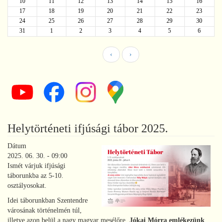
10
11
12
13
14
15
16
17
18
19
20
21
22
23
24
25
26
27
28
29
30
31
1
2
3
4
5
6
‹
›
Helytörténeti ifjúsági tábor 2025.
Dátum
2025. 06. 30. - 09:00
Ismét várjuk ifjúsági
táborunkba az 5-10.
osztályosokat.
Idei táborunkban Szentendre
városának történelmén túl,
illetve azon belül a nagy magyar mesélőre,
Jókai Mórra emlékezünk