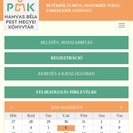
Ugrás
BETŰKBŐL ÉLMÉNY, ADATOKBÓL TUDÁS,
a
EMBEREKBŐL KÖZÖSSÉG
tartalomra
Toggle
naviga
BELÉPÉS, HOSSZABBÍTÁS
REGISZTRÁCIÓ
KERESÉS A KATALÓGUSBAN
Katalógus
FELIRATKOZÁS HÍRLEVÉLRE
‹
›
2026 augusztus
Hét
Ked
Sze
Csü
Pén
Szo
Vas
27
28
29
30
31
1
2
3
4
5
6
7
8
9