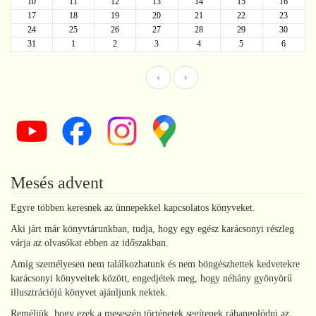
10
11
12
13
14
15
16
17
18
19
20
21
22
23
24
25
26
27
28
29
30
31
1
2
3
4
5
6
‹
›
Mesés advent
Egyre többen keresnek az ünnepekkel kapcsolatos könyveket.
Aki járt már könyvtárunkban, tudja, hogy egy egész karácsonyi részleg
várja az olvasókat ebben az időszakban.
Amíg személyesen nem találkozhatunk és nem böngészhettek kedvetekre
karácsonyi könyveitek között, engedjétek meg, hogy néhány gyönyörű
illusztrációjú könyvet ajánljunk nektek.
Reméljük, hogy ezek a meseszép történetek segítenek ráhangolódni az