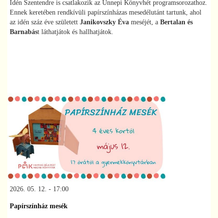
Idén Szentendre is csatlakozik az Ünnepi Könyvhét programsorozathoz.
Ennek keretében rendkívüli papírszínházas mesedélutánt tartunk, ahol
az idén száz éve született
Janikovszky Éva
meséjét, a
Bertalan és
Barnabás
t láthatjátok és hallhatjátok.
2026. 05. 12. - 17:00
Papírszínház mesék