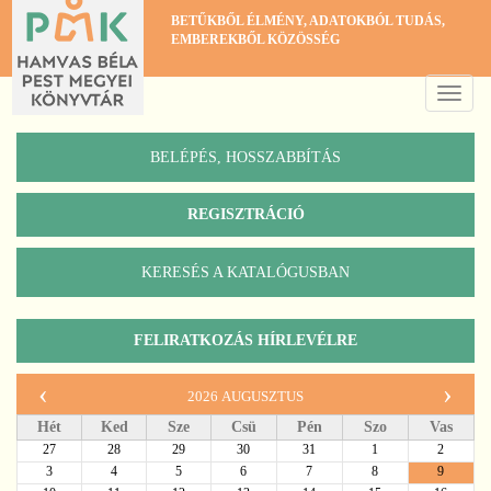
Ugrás
BETŰKBŐL ÉLMÉNY, ADATOKBÓL TUDÁS,
a
EMBEREKBŐL KÖZÖSSÉG
tartalomra
Toggle
naviga
BELÉPÉS, HOSSZABBÍTÁS
REGISZTRÁCIÓ
KERESÉS A KATALÓGUSBAN
Katalógus
FELIRATKOZÁS HÍRLEVÉLRE
‹
›
2026 augusztus
Hét
Ked
Sze
Csü
Pén
Szo
Vas
27
28
29
30
31
1
2
3
4
5
6
7
8
9