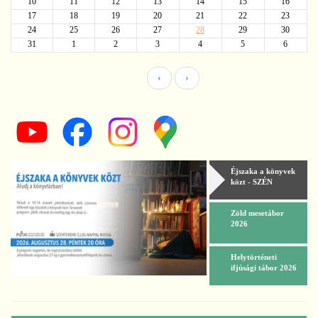
10
11
12
13
14
15
16
17
18
19
20
21
22
23
24
25
26
27
28
29
30
31
1
2
3
4
5
6
‹
›
Éjszaka a könyvek
közt - SZÉN
Zöld mesetábor
2026
Helytörténeti
ifjúsági tábor 2026