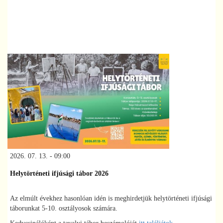
2026. 07. 13. - 09:00
Helytörténeti ifjúsági tábor 2026
Az elmúlt évekhez hasonlóan idén is meghirdetjük helytörténeti ifjúsági
táborunkat 5-10. osztályosok számára.